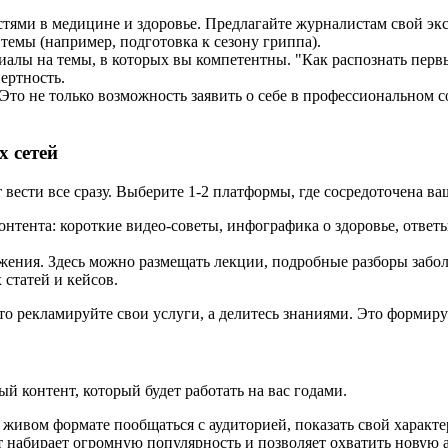
стями в медицине и здоровье. Предлагайте журналистам свой э
темы (например, подготовка к сезону гриппа).
иалы на темы, в которых вы компетентны. "Как распознать первые
ертность.
Это не только возможность заявить о себе в профессиональном с
х сетей
вести все сразу. Выберите 1-2 платформы, где сосредоточена ва
 контента: короткие видео-советы, инфографика о здоровье, отве
ужения. Здесь можно размещать лекции, подробные разборы забол
статей и кейсов.
то рекламируйте свои услуги, а делитесь знаниями. Это формиру
й контент, который будет работать на вас годами.
 живом формате пообщаться с аудиторией, показать свой характ
т набирает огромную популярность и позволяет охватить новую 