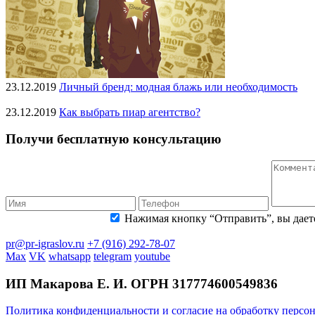
23.12.2019
Личный бренд: модная блажь или необходимость
23.12.2019
Как выбрать пиар агентство?
Получи бесплатную консультацию
Нажимая кнопку “Отправить”, вы даете
pr@pr-igraslov.ru
+7 (916) 292-78-07
Max
VK
whatsapp
telegram
youtube
ИП Макарова Е. И. ОГРН
317774600549836
Политика конфиденциальности и согласие на обработку персо