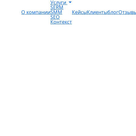
Услуги
SERM
дготовить бизнес к выходу на зарубежный рынок
О компании
SMM
Кейсы
Клиенты
блог
Отзыв
SEO
Контекст