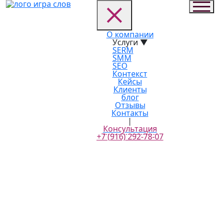
О компании
Услуги
▼
SERM
SMM
SEO
Контекст
Кейсы
Клиенты
блог
блог
главная
Отзывы
блог
Контакты
Как создать сильный бренд компании: пошаговое
|
руководство для малого и среднего бизнеса
Консультация
+7 (916) 292-78-07