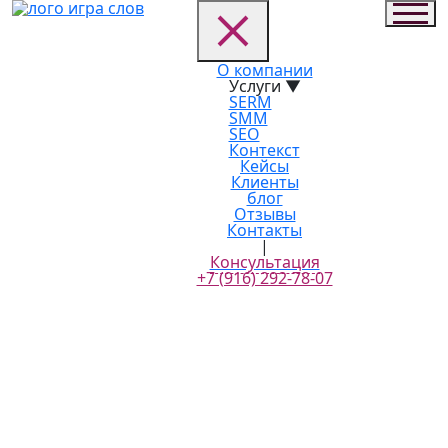
О компании
Услуги
▼
SERM
SMM
SEO
Контекст
Кейсы
Клиенты
блог
блог
главная
Отзывы
блог
Контакты
Что дают живые выступления и почему этот формат -
|
не пережиток прошлого
Консультация
+7 (916) 292-78-07