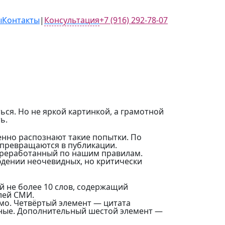
ы
Контакты
|
Консультация
+7 (916) 292-78-07
ся. Но не яркой картинкой, а грамотной
ь.
енно распознают такие попытки. По
 превращаются в публикации.
ереработанный по нашим правилам.
людении неочевидных, но критически
й не более 10 слов, содержащий
лей СМИ.
имо. Четвёртый элемент — цитата
нные. Дополнительный шестой элемент —