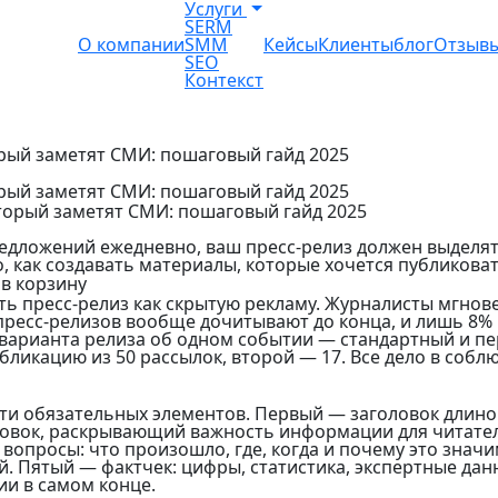
Услуги
SERM
О компании
SMM
Кейсы
Клиенты
блог
Отзыв
SEO
Контекст
орый заметят СМИ: пошаговый гайд 2025
орый заметят СМИ: пошаговый гайд 2025
редложений ежедневно, ваш пресс-релиз должен выделять
 как создавать материалы, которые хочется публиковат
в корзину
ь пресс-релиз как скрытую рекламу. Журналисты мгнов
 пресс-релизов вообще дочитывают до конца, и лишь 8%
 варианта релиза об одном событии — стандартный и п
бликацию из 50 рассылок, второй — 17. Все дело в соб
ти обязательных элементов. Первый — заголовок длино
оловок, раскрывающий важность информации для читате
вопросы: что произошло, где, когда и почему это знач
. Пятый — фактчек: цифры, статистика, экспертные да
ии в самом конце.