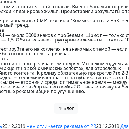
иаповод
нтом из строительной отрасли. Вместо банального рели
одход к планировке жилья. Предоставили результаты оп
 и региональных СМИ, включая "Коммерсантъ" и РБК. Вес
чимый тренд.
за
4 — около 3000 знаков с пробелами. Шрифт — только с
— 1,5. Обязательные структурные элементы: пометка "П
естируйте его на коллегах, не знакомых с темой — если 
 без основного текста релиза.
жать
ого и того же релиза всем подряд. Мы рекомендуем ад
 акцент на экономических аспектах, для отраслевых — н
ного контента. К релизу обязательно прикрепляйте 2-
идео. Это увеличивает шансы на публикацию в 3 раза. 
сылки — вторник и среда, оптимальное время — между 1
с-релиза и разбор вашего кейса? Оставьте заявку на б
кретные рекомендации по улучшению.
↑ Блог
ь
23.12.2019
Чем отличается реклама от PR
23.12.2019
Для