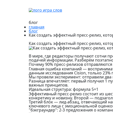
блог
главная
блог
Как создать эффектный пресс-релиз, кот
Как создать эффектный пресс-релиз, кот
В мире, где редакторы получают сотни п
подачей информации. Разберём поэтапно,
Почему 90% пресс-релизов отправляются 
Главная ошибка компаний — воспринимат
данным исследования Cision, только 23%
Мы провели эксперимент: отправили два
Разница впечатляет: первый получил 1 пу
важных принципов.
Идеальная структура: формула 5+1
Эффективный пресс-релиз состоит из шес
конкретику и новизну. Второй — подзаг
Третий блок — лид-абзац, отвечающий на 
ключевого лица с эмоциональной оценкой
"бэкграундер": 2-3 предложения о компан