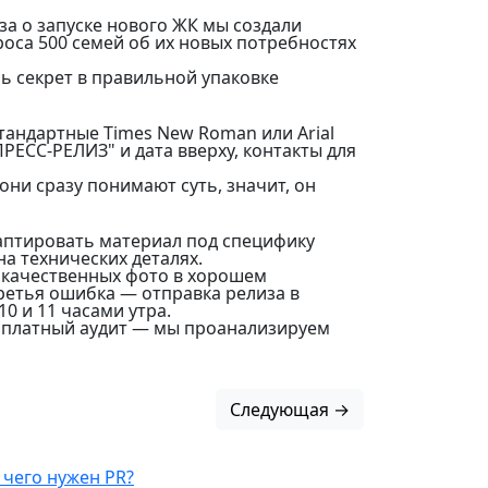
за о запуске нового ЖК мы создали
роса 500 семей об их новых потребностях
ь секрет в правильной упаковке
тандартные Times New Roman или Arial
РЕСС-РЕЛИЗ" и дата вверху, контакты для
они сразу понимают суть, значит, он
аптировать материал под специфику
а технических деталях.
3 качественных фото в хорошем
Третья ошибка — отправка релиза в
0 и 11 часами утра.
есплатный аудит — мы проанализируем
Следующая →
 чего нужен PR?