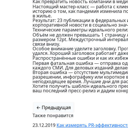
Как превратить новость компании в мед
Настоящий мастер-класс — работа с клие
историю о том, как пандемия изменила п
в жилье.
Результат: 23 публикации в федеральных
корпоративной новости в социально зна
Технические параметры идеального рели
Объём не должен превышать 1 страницу А
размером 12pt. Междустрочный интервал 
связи внизу.
Особое внимание уделите заголовку. Прот
удался. Хороший заголовок работает даже
Распространённые ошибки и как их избе
Первая фатальная ошибка — отправка одн
каждого СМИ. Для деловых изданий делаем
Вторая ошибка — отсутствие мультимедий
разрешении, инфографику или короткое в
неподходящее время. Лучшие дни для рас
Хотите получить шаблон идеального прес
ваш последний пресс-релиз и дадим кон
← Предыдущая
Также понравится
23.12.2019
Как измерять PR-эффективност