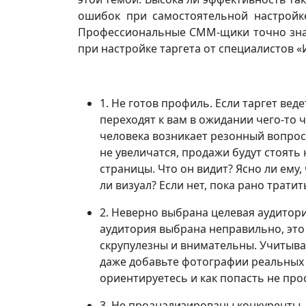
ошибок при самостоятельной настройке 
Профессиональные СММ-щики точно знают,
при настройке таргета от специалистов «
1. Не готов профиль. Если таргет вед
переходят к вам в ожидании чего-то ч
человека возникает резонный вопрос: 
не увеличатся, продажи будут стоять 
страницы. Что он видит? Ясно ли ему,
ли визуал? Если нет, пока рано тратит
2. Неверно выбрана целевая аудитори
аудитория выбрана неправильно, это
скрупулезны и внимательны. Учитывайт
даже добавьте фотографии реальных л
ориентируетесь и как попасть не прос
3. Не проанализированы конкуренты, 