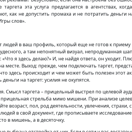
таргета эта услуга предлагается в агентствах, ког
 как не допустить промаха и не потратить деньги на
Игры слов».
ет людей в ваш профиль, который еще не готов к приему 
удесного, а там непонятный визуал, непродуманная шапка
«Что я здесь делаю?» И, не найдя ответа, он уходит. Пл
на месте. Выход: прежде, чем подключать таргет, предст
 что здесь происходит и чем может быть полезен этот а
ь деньги на таргет: усилия не окупятся.
я. Смысл таргета – прицельный выстрел по целевой ауд
 прицельная стрельба мимо мишени. При анализе целе
е возраст, пол, род деятельности, увлечения, страхи, с
юдей в свой документ, где прописываете исследование.
то в мишень, а в десяточку.
не выбрана отстройка от них. Если в сети у вас достато