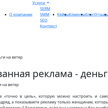
Услуги
SERM
О компании
SMM
Кейсы
Клиенты
блог
Отзыв
SEO
Контекст
ьги на ветер
ванная реклама - деньг
а «точно в цель», которую можно настроить и само
дряд, а показываете рекламу только женщинам, котор
кой рекламы? Безусловно, если она настроена без ошиб