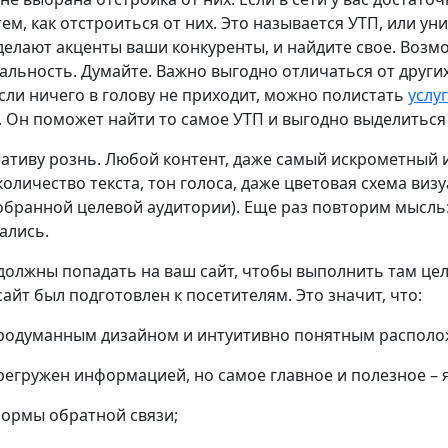
тем, как отстроиться от них. Это называется УТП, или у
елают акценты ваши конкуренты, и найдите свое. Возмо
альность. Думайте. Важно выгодно отличаться от други
Если ничего в голову не приходит, можно полистать
услу
 Он поможет найти то самое УТП и выгодно выделиться 
еативу рознь. Любой контент, даже самый искрометный
количество текста, тон голоса, даже цветовая схема виз
добранной целевой аудитории). Еще раз повторим мысль:
тались.
и должны попадать на ваш сайт, чтобы выполнить там цел
ы сайт был подготовлен к посетителям. Это значит, что:
с продуманным дизайном и интуитивно понятным распол
перегружен информацией, но самое главное и полезное – 
формы обратной связи;